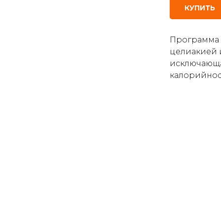
КУПИТЬ
Программа 
целиакией и
исключающа
калорийнос