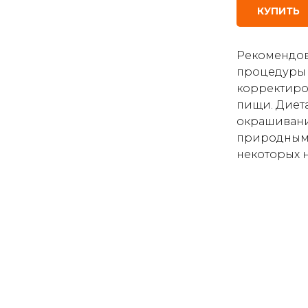
КУПИТЬ
Рекомендов
процедуры 
корректиро
пищи. Диета
окрашивания
природными
некоторых н